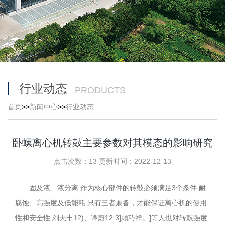
行业动态
PRODUCTS
首页
>>
新闻中心
>>
行业动态
卧螺离心机转鼓主要参数对其模态的影响研究
点击次数：13 更新时间：2022-12-13
固及液、液分离.作为核心部件的转鼓必须满足3个条件:耐
腐蚀、高强度及低能耗.只有三者兼备，才能保证离心机的使用
性和安全性.刘天丰12)、谭蔚12.3]顾巧祥。]等人也对转鼓强度