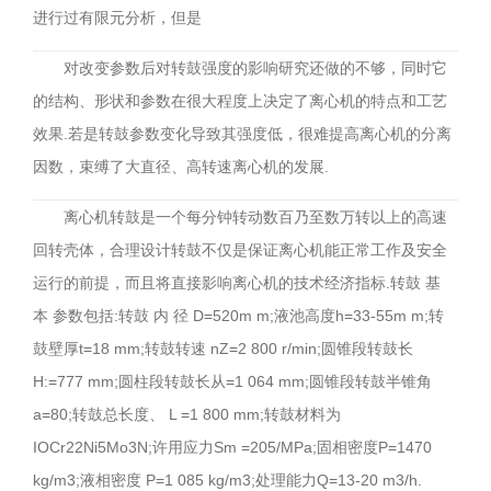
进行过有限元分析，但是
对改变参数后对转鼓强度的影响研究还做的不够，同时它
的结构、形状和参数在很大程度上决定了离心机的特点和工艺
效果.若是转鼓参数变化导致其强度低，很难提高离心机的分离
因数，束缚了大直径、高转速离心机的发展.
离心机转鼓是一个每分钟转动数百乃至数万转以上的高速
回转壳体，合理设计转鼓不仅是保证离心机能正常工作及安全
运行的前提，而且将直接影响离心机的技术经济指标.转鼓 基
本 参数包括:转鼓 内 径 D=520m m;液池高度h=33-55m m;转
鼓壁厚t=18 mm;转鼓转速 nZ=2 800 r/min;圆锥段转鼓长
H:=777 mm;圆柱段转鼓长从=1 064 mm;圆锥段转鼓半锥角
a=80;转鼓总长度、 L =1 800 mm;转鼓材料为
IOCr22Ni5Mo3N;许用应力Sm =205/MPa;固相密度P=1470
kg/m3;液相密度 P=1 085 kg/m3;处理能力Q=13-20 m3/h.