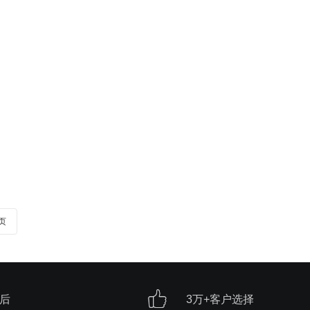
页
售后
3万+客户选择